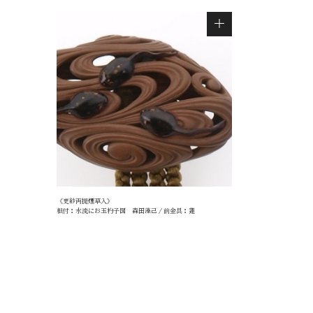
《更紗両提煙草入》
根付：水流にお玉杓子図 森田藻己／前金具：蓮