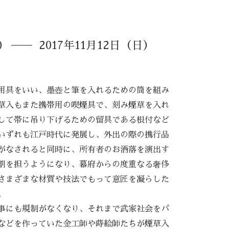
土）
2017年11月12日（日）
用具をいい、墨壺と筆を入れるための筒を組み
草入もまた携帯用の喫煙具で、刻み煙草を入れ
して帯に吊り下げるための留具である根付など
いずれも江戸時代に発展し、外出の際の携行品
がなされると同時に、所有者のお洒落を演出す
割を担うようになり、幕府からの度重なる奢侈
さまざまな材質や技法でもって意匠を凝らした
。
事にも規制がなくなり、それまで武家社会をパ
などを作っていた金工師や蒔絵師たちが煙草入