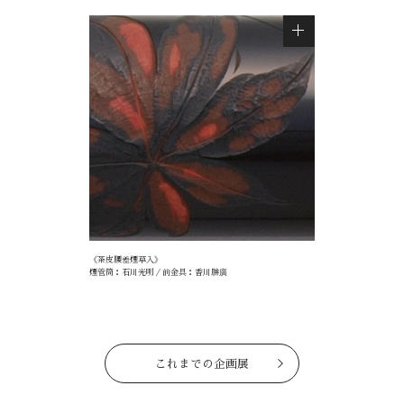
《茶皮腰差煙草入》
煙管筒：石川光明／前金具：香川勝廣
これまでの企画展