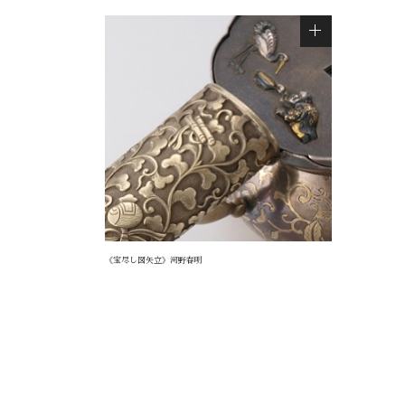
《宝尽し図矢立》河野春明