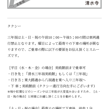
タクシー
三年坂は土・日・祝の午前10：00～午後5：00の間は車両通
行禁止となります。曜日によって最寄りの下車の場所が異な
りますので、ご乗車の際に以下の要領をお伝え頂くとスムー
ズです。
［平日（水・木・金）の場合］美術館前まで乗車可
・行き先：「清水三年坂美術館」もしくは「三年坂」
・行き方：東大路通から八坂通を東へ入り三年坂へ
・下 車：美術館前（タクシー進行方向左手にございます）
※桜や紅葉などのシーズン中は三年坂が大変混み合いますため、［土・
日・祝の場合］と同様にお越し頂くことをお勧めします。
［土・日・祝の場合］最寄りの場所で下車後、徒歩１分