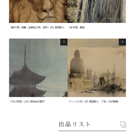
《獅子図》刺繍：加藤達之助 制作：4代 飯田新七
《瀑布図》無銘
《月に塔図》12代 西村總左衛門
《ベニスの月》4代 飯田新七 下絵：竹内栖鳳
出品リスト