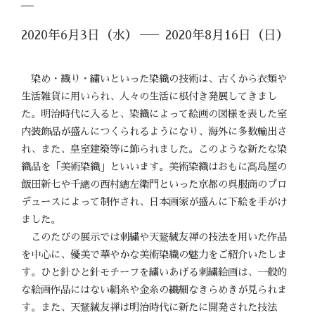
2020年6月3日（水）
2020年8月16日（日）
染め・織り・繍いといった染織の技術は、古くから衣類や
生活雑貨に用いられ、人々の生活に根付き発展してきまし
た。明治時代に入ると、染織によって絵画の図様を表した室
内装飾品が盛んにつくられるようになり、海外に多数輸出さ
れ、また、皇室建築等に飾られました。このような新たな染
織品を「美術染織」といいます。美術染織はおもに髙島屋の
飯田新七や千總の西村總左衛門といった京都の呉服商のプロ
デュースによって制作され、日本画家が盛んに下絵を手がけ
ました。
このたびの展示では刺繍や天鵞絨友禅の技法を用いた作品
を中心に、優美で華やかな美術染織の魅力をご紹介いたしま
す。ひと針ひと針モチーフを繍いあげる刺繍絵画は、一般的
な絵画作品にはない絹糸や金糸の繊細なきらめきが見られま
す。また、天鵞絨友禅は明治時代に新たに開発された技法