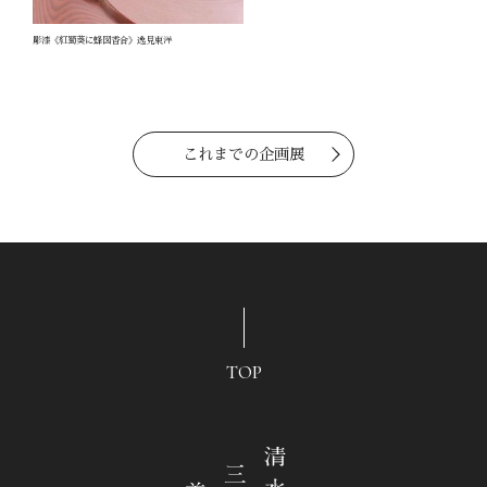
彫漆《紅蜀葵に蜂図香合》逸見東洋
これまでの企画展
TOP