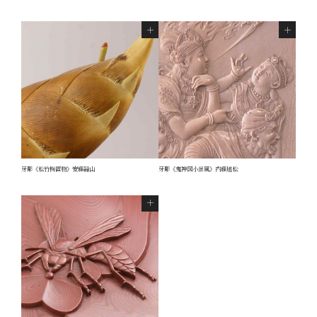
牙彫《松竹梅置物》安藤緑山
牙彫《鬼神図小屏風》内藤旭松