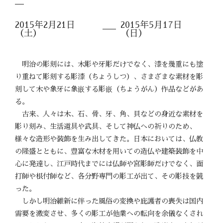
2015年2月21日
2015年5月17日
（土）
（日）
明治の彫刻には、木彫や牙彫だけでなく、漆を幾重にも塗
り重ねて彫刻する彫漆（ちょうしつ）、さまざまな素材を彫
刻して木や象牙に象嵌する彫嵌（ちょうがん）作品などがあ
る。
古来、人々は木、石、骨、牙、角、貝などの身近な素材を
彫り刻み、生活道具や武具、そして神仏への祈りのため、
様々な造形や装飾を生み出してきた。日本においては、仏教
の隆盛とともに、豊富な木材を用いての造仏や建築装飾を中
心に発達し、江戸時代までには仏師や宮彫師だけでなく、面
打師や根付師など、各分野専門の彫工が出て、その彫技を競
った。
しかし明治維新に伴った風俗の変換や庇護者の喪失は国内
需要を激変させ、多くの彫工が他業への転向を余儀なくされ