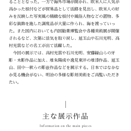
ることとなった。一方で海外市場が開かれ、欧米人に人気が
高かった根付などが貿易品として活路を見出し、欧米人の好
みを反映した写実風の精緻な根付や風俗人物などの置物、多
彩な装飾を施した調度品が大量に作られ、海を渡っていっ
た。また国内においても内国勧業博覧会や各種美術展が開催
されるなど、次第に活気を取り戻し、旭玉山や石川光明、高
村光雲などの名工が出て活躍した。
今回の展示では、高村光雲や石川光明、安藤緑山らの牙
彫・木彫作品に加え、堆朱陽成や逸見東洋の堆漆作品、旭玉
山、田中一秋らの彫嵌作品などを展示する。日本ではなかな
か見る機会がない、明治の多様な彫刻美術をご高覧いただき
たい。
主な展示作品
Information on the main pieces