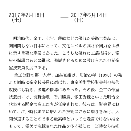
2017年2月18日
2017年5月14日
（土）
（日）
明治時代、金工、七宝、蒔絵などの優れた美術工芸品は、
開国間もない日本にとって、文化レベルの高さや国力を世界
に示す重要な産業であった。こうした優れた工芸技術を、帝
室の保護のもとに継承、発展させるために設けられたのが帝
室技芸員制度である。
金工分野の第一人者、加納夏雄は、明治23年（1890）の発
足と同時に帝室技芸員に選ばれ、東京美術学校彫金科の初代
教授にも就き、後進の指導にあたった。その後、金工の帝室
技芸員には、海野勝珉、香川勝廣、塚田秀鏡といった明治を
代表する彫金の名工たちが任命された。彼らは、彫金界にお
いて、江戸時代までに培われた技術にさらに磨きをかけ、人
間が達することのできる最高峰といっても過言ではない技を
もって、優美で洗練された作品を多く残した。当時なら技術