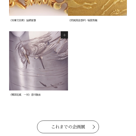
《雪華文目貫》加納夏雄
《狩猟図金香炉》塚田秀鏡
《鷺図花瓶 一対》香川勝廣
これまでの企画展