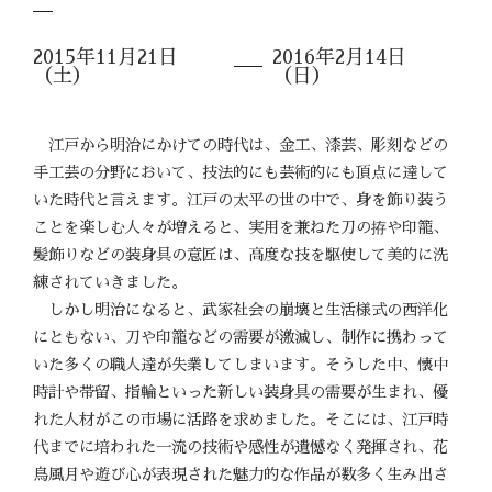
2015年11月21日
2016年2月14日
（土）
（日）
江戸から明治にかけての時代は、金工、漆芸、彫刻などの
手工芸の分野において、技法的にも芸術的にも頂点に達して
いた時代と言えます。江戸の太平の世の中で、身を飾り装う
ことを楽しむ人々が増えると、実用を兼ねた刀の拵や印籠、
髪飾りなどの装身具の意匠は、高度な技を駆使して美的に洗
練されていきました。
しかし明治になると、武家社会の崩壊と生活様式の西洋化
にともない、刀や印籠などの需要が激減し、制作に携わって
いた多くの職人達が失業してしまいます。そうした中、懐中
時計や帯留、指輪といった新しい装身具の需要が生まれ、優
れた人材がこの市場に活路を求めました。そこには、江戸時
代までに培われた一流の技術や感性が遺憾なく発揮され、花
鳥風月や遊び心が表現された魅力的な作品が数多く生み出さ