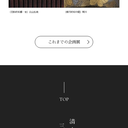
《羽根蒔絵櫛・簪》白山松哉
《蝶尽蒔絵印籠》梶川
これまでの企画展
TOP